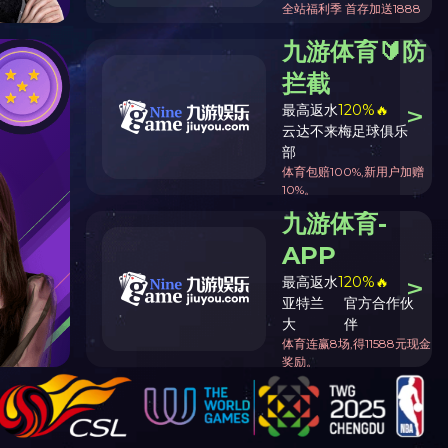
当前位置：
首页
>
产品展示
>
智能立体车库系列
#Time
网站导航