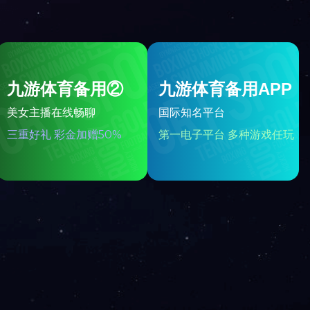
企业概况
新闻中心
产品展示
工程案列
合作加盟
服务支持
九游online(中国)